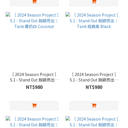
［ 2024 Season Project ］
［ 2024 Season Project ］
S.1 - Stand Out 脫穎而出｜
S.1 - Stand Out 脫穎而出｜
Tank 椰奶白 Coconut
Tank 經典黑 Black
NT$980
NT$980