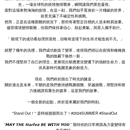
光，一場全球性的疫情無情襲來，瞬間讓我們屏息凝視。
面對這場來勢洶洶的疫情，在這一刻，我們似乎置身於一片殘破的世界，
前景充滿了不確定性和挑戰。
然而，正是在這種困難的狀況下，那些有著堅定目標的人並未輕易放棄。
儘管環境變得艱難，但我們保持著信心、鼓起勇氣，與眾人攜手前行。
「 順境下的成功看似理所當然，但唯有逆境下的生存才能造就不凡。」
經歷了幾年的洗禮，我們成功創造了變革，使得我們得以在疫情和種種挑
戰的陰霾下焕然一新，
我們不僅堅持了自己的理念，更展現出順應實況變遷下的強韌生命力，提
供具新時代氛圍意象的創造力。
現在，我們終於踏出了時光的隧道，
關於過去及未來，不變的是我們會持續戰勝困難、穿越挑戰，用堅持和努
力接續譜寫重生的篇章，這是我們的故事。
一個全新的起點，終於迎來屬於我們的時刻。
"Stand Out
"
#2024SUMMER #StandOut
！
是時候脫穎而出了！
”
”
期待你的日常將因為力宴變得有
𝙈𝘼𝙔
𝙏𝙃𝙀
𝙃𝙖𝙧𝙛𝙚𝙯
𝘽𝙀
𝙒𝙄𝙏𝙃
𝙔𝙊𝙐.