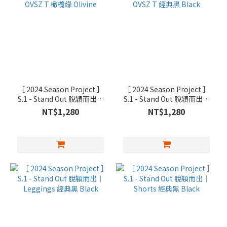
［ 2024 Season Project ］
［ 2024 Season Project ］
S.1 - Stand Out 脫穎而出｜
S.1 - Stand Out 脫穎而出｜
OVSZ T 橄欖綠 Olivine
OVSZ T 經典黑 Black
NT$1,280
NT$1,280