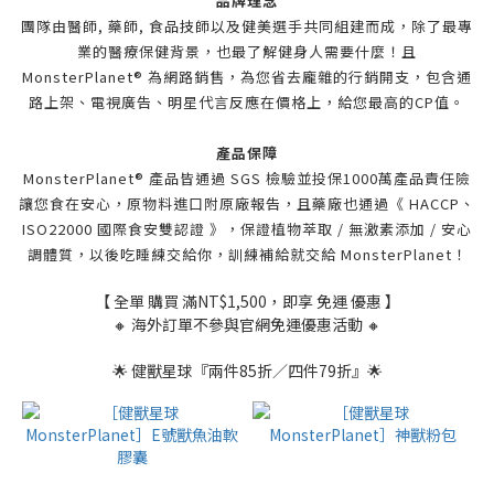
品牌理念
團隊由醫師, 藥師, 食品技師
以及健美選手共同組建而成，
除了最專
業的醫療保健背景，
也最了解健身人需要什麼！
且
MonsterPlanet® 為網路銷售，
為您省去龐雜的行銷開支，包含
通
路上架、電視廣告、明星代言
反應在價格上，給您最高的CP值。
產品保障
MonsterPlanet® 產品皆通過 SGS 檢驗
並投保1000萬產品責任險
讓您食在安心，
原物料進口附原廠報告，且藥廠也通過
《 HACCP、
ISO22000 國際食安雙認證 》，
保證植物萃取 / 無激素添加 / 安心
調體質，
以後吃睡練交給你，
訓練補給就交給 MonsterPlanet！
【 全單 購買 滿NT$1,500，即享 免運 優惠 】
🔸 海外訂單不參與官網免運優惠活動 🔸
🌟 健獸星球『兩件85折／四件79折』🌟