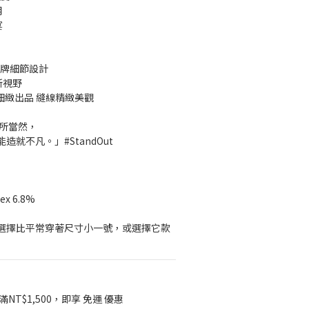
用
宴
膠牌細節設計
新視野
級細緻出品 縫線精緻美觀
理所當然，
就不凡。」#StandOut
dex 6.8%
選擇比平常穿著尺寸小一號，或選擇它款
NT$1,500，即享 免運 優惠