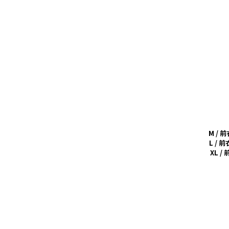
M / 
L / 
XL /