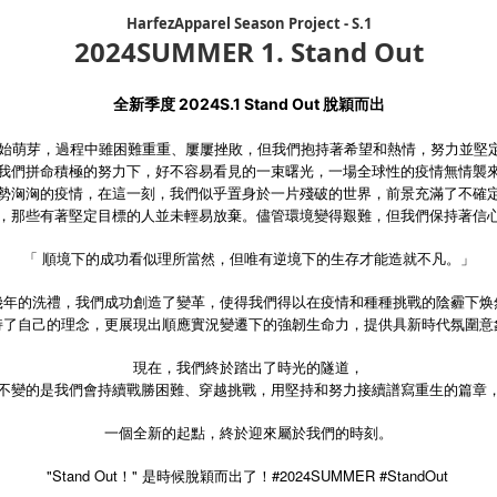
HarfezApparel Season Project - S.1
2024SUMMER 1. Stand Out
全新季度 2024S.1 Stand Out 脫穎而出
想開始萌芽，過程中雖困難重重、屢屢挫敗，但我們抱持著希望和熱情，努力並堅
我們拼命積極的努力下，好不容易看見的一束曙光，一場全球性的疫情無情襲
勢洶洶的疫情，在這一刻，我們似乎置身於一片殘破的世界，前景充滿了不確
，那些有著堅定目標的人並未輕易放棄。儘管環境變得艱難，但我們保持著信
「 順境下的成功看似理所當然，但唯有逆境下的生存才能造就不凡。」
幾年的洗禮，我們成功創造了變革，使得我們得以在疫情和種種挑戰的陰霾下焕
持了自己的理念，更展現出順應實況變遷下的強韌生命力，提供具新時代氛圍意
現在，我們終於踏出了時光的隧道，
不變的是我們會持續戰勝困難、穿越挑戰，用堅持和努力接續譜寫重生的篇章
一個全新的起點，終於迎來屬於我們的時刻。
"Stand Out
"
#2024SUMMER #StandOut
！
是時候脫穎而出了！