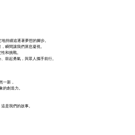
定地持續追逐著夢想的腳步。
來，瞬間讓我們屏息凝視。
定性和挑戰。
心、鼓起勇氣，與眾人攜手前行。
然一新，
象的創造力。
，這是我們的故事。