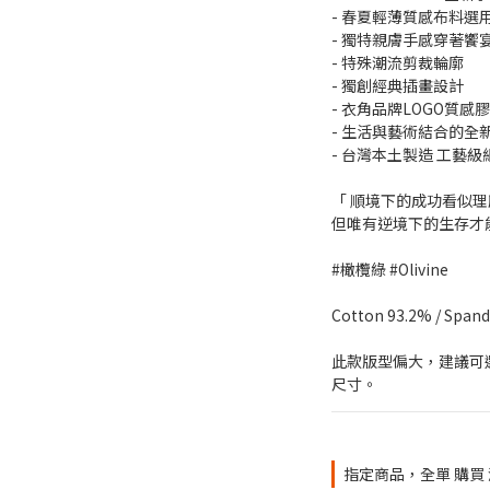
- 春夏輕薄質感布料選
- 獨特親膚手感穿著饗
- 特殊潮流剪裁輪廓
- 獨創經典插畫設計
- 衣角品牌LOGO質感
- 生活與藝術結合的全
- 台灣本土製造 工藝
「 順境下的成功看似
但唯有逆境下的生存才能造
#橄欖綠 #Olivine
Cotton 93.2% / Span
此款版型偏大，建議可
尺寸。
指定商品，全單 購買 滿