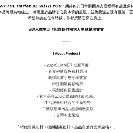
”
期待你的日常將因為力宴變得有趣且獨
𝘼𝙔
𝙏𝙃𝙀
𝙃𝙖𝙧𝙛𝙚𝙯
𝘽𝙀
𝙒𝙄𝙏𝙃
𝙔𝙊𝙐.
e
品牌服裝軸線上，將著重於品牌初心及本質的呈現，
並跳脫過去既有框架，更
希望無論在任何時候，你都想將它穿在身上。
#
健入你生活
#
因為我們相信人生就是場饗宴
--- --- ---
| About Product |
- 2024SUMMER 全新季度
- 春夏輕薄質感布料選用
- 獨特親膚手感穿著饗宴
- 特殊潮流剪裁輪廓
- 獨創經典插畫設計
- 衣角品牌LOGO質感膠牌細節設計
- 生活與藝術結合的全新視野
- 工藝級細緻出品 縫線精緻美觀
- 台灣本土製造
「 特級質感布料，獨創插畫設計，高品質兼具品牌風格。 」