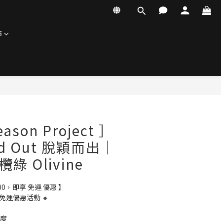
飾
立即購買
eason Project ］
and Out 脫穎而出｜
欖綠 Olivine
500，即享 免運 優惠 】
免運優惠活動 🔸
季度