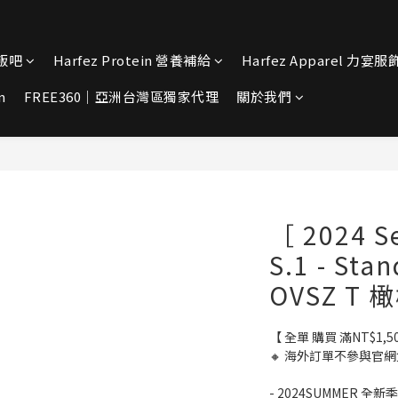
宴飯吧
Harfez Protein 營養補給
Harfez Apparel 力宴服
n
FREE360｜亞洲台灣區獨家代理
關於我們
［ 2024 S
S.1 - St
OVSZ T 橄
【 全單 購買 滿NT$1,
🔸 海外訂單不參與官網
- 2024SUMMER 全新