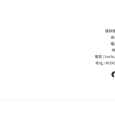
捷群
統
電話
時
電郵 / harfe
地址 / 40