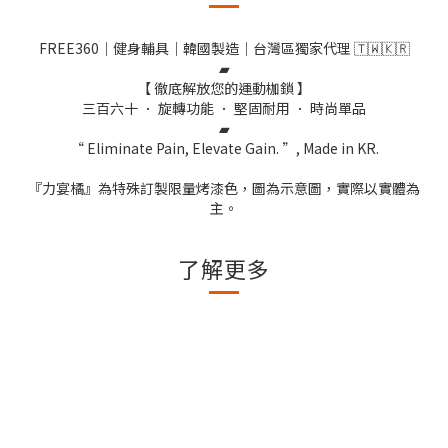
FREE360｜健身輔具｜韓國製造｜台灣區獨家代理 🇹🇼🇰🇷
▰
【 徹底解放您的運動枷鎖 】
三百六十 ． 旋轉功能 ． 堅固耐用 ． 時尚單品
▰
“ Eliminate Pain, Elevate Gain. ”, Made in KR.
『力宴橘』為特殊訂製限量烤漆色，圖為示意圖，實際以實體為
主。
了解更多