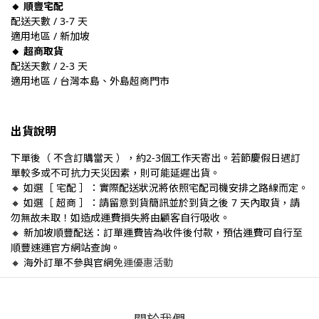
🔸 順豐宅配
配送天數 / 3-7 天
適用地區 / 新加坡
🔸 超商取貨
配送天數 / 2-3 天
適用地區 / 台灣本島、外島超商門市
出貨說明
下單後（ 不含訂購當天 ），約2-3個工作天寄出。若節慶假日遇訂
單較多或不可抗力天災因素，則可能延遲出貨。
🔸 如選［ 宅配 ］：實際配送狀況將依照宅配司機安排之路線而定。
🔸 如選［ 超商 ］：請留意到貨簡訊並於到貨之後 7 天內取貨，請
勿無故未取！如造成運費損失將由顧客自行吸收。
🔸 新加坡順豐配送：訂單運費皆為收件後付款，預估運費可自行至
順豐速運官方網站查詢。
免運優惠活動
🔸
海外訂單不參與官網
關於我們