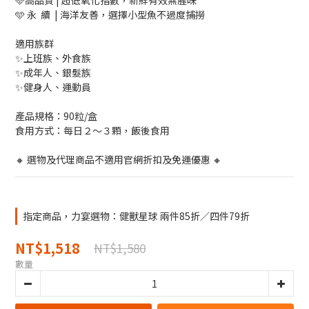
🩵高品質 | 超低氧化指數，新鮮有效無腥味
🩵 永  續  | 海洋友善，選擇小型魚不過度捕撈
適用族群
✨上班族、外食族
✨成年人、銀髮族
✨健身人、運動員
產品規格：90粒/盒
食用方式：每日２～３顆，飯後食用
🔸 選物及代理商品不適用官網折扣及免運優惠 🔸
指定商品，力宴選物：健獸星球 兩件85折／四件79折
NT$1,518
NT$1,580
數量