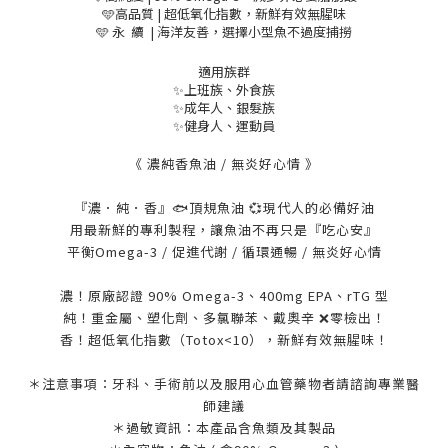
🩵高品質 | 超低氧化指數，新鮮有效無腥味
🩵 永 續 | 海洋友善，選擇小型魚不過度捕撈
適用族群
✨上班族、外食族
✨成年人、銀髮族
✨健身人、運動員
《 濃純香魚油 / 無炎好心情 》
『濃．純．香』🐟頂規魚油 💞現代人的必備好油
用最新鮮的專利製程，讓魚油不再只是『吃心安』
平衡Omega-3 / 促進代謝 / 循環通暢 / 無炎好心情
濃！原廠認證 90% Omega-3、400mg EPA、rTG 型
純！重金屬、塑化劑、多氯聯苯、戴奧辛 ❌零檢出！
香！超低氧化指數（Totox<10），新鮮有效無腥味！
＊注意事項：牙科、手術前以及服用心血管藥物者請諮詢專業醫
師建議
＊過敏資訊：本產品含魚類及其製品