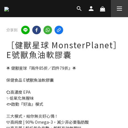
分享到
［健獸星球 MonsterPlanet］
E號獸魚油軟膠囊
🌟 健獸星球『兩件85折／四件79折』🌟
保健食品 E號獸魚油軟膠囊
💞高濃度 EPA
✨低氧化無腥味
🐟啟動『好油』模式
三大模式，給你無炎好心情！
🩵高純度 | 90% Omega-3，減少非必要脂肪酸