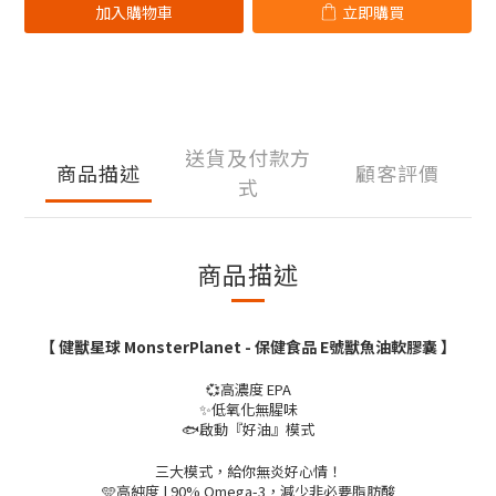
加入購物車
立即購買
送貨及付款方
商品描述
顧客評價
式
商品描述
【 健獸星球 MonsterPlanet - 保健食品
E號獸魚油軟膠囊
】
💞高濃度 EPA
✨低氧化無腥味
🐟啟動『好油』模式
三大模式，給你無炎好心情！
🩵高純度 | 90% Omega-3，減少非必要脂肪酸