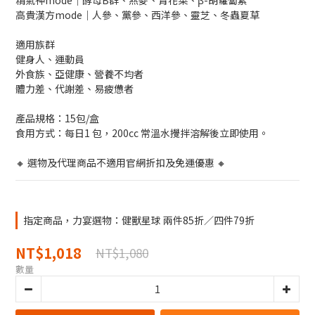
精氣神mode｜酵母B群、燕麥、青花菜、β-胡蘿蔔素
高貴漢方mode｜人參、黨參、西洋參、靈芝、冬蟲夏草
適用族群
健身人、運動員
外食族、亞健康、營養不均者
體力差、代謝差、易疲憊者
產品規格：15包/盒
食用方式：每日1 包，200cc 常溫水攪拌溶解後立即使用。
🔸 選物及代理商品不適用官網折扣及免運優惠 🔸
指定商品，力宴選物：健獸星球 兩件85折／四件79折
NT$1,018
NT$1,080
數量