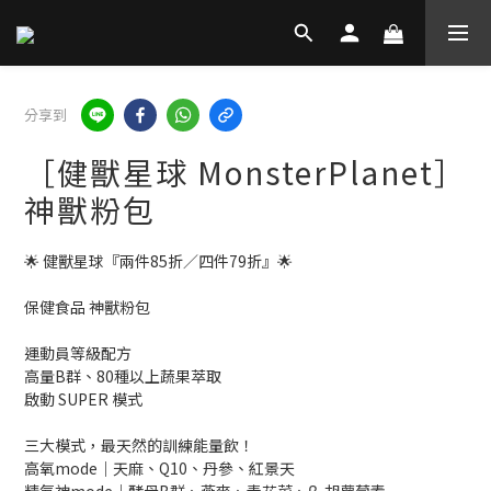
分享到
［健獸星球 MonsterPlanet］
神獸粉包
🌟 健獸星球『兩件85折／四件79折』🌟
保健食品 神獸粉包
運動員等級配方
高量B群、80種以上蔬果萃取
啟動 SUPER 模式
三大模式，最天然的訓練能量飲！
高氧mode｜天麻、Q10、丹參、紅景天