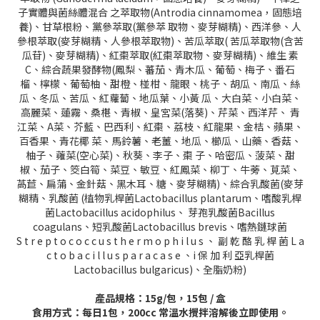
子實體與菌絲體混合 之萃取物(Antrodia cinnamomea，固態培
養)、甘草根粉、黨參萃取(黨參萃 取物、麥芽糊精)、西洋參、人
參根萃取(麥芽糊精、人參根萃取物)、苦瓜萃取( 苦瓜萃取物(含苦
瓜苷)、麥芽糊精)、紅棗萃取(紅棗萃取物、麥芽糊精)、維生 素
C、綜合蔬果發酵物(鳳梨、蕃茄、青木瓜、葡萄、梅子、番石
榴、檸檬、葡萄柚、甜橙、椪柑、龍眼、桃子、胡瓜、南瓜、絲
瓜、冬瓜、苦瓜、紅蘿蔔、地瓜葉、小黃 瓜、大白菜、小白菜、
高麗菜、蓮霧、桑椹、青椒、皇宮菜(落葵)、芹菜、西洋芹、 青
江菜、A菜、芥藍、巴西利、紅棗、荔枝、紅龍果、金桔、蘋果、
百香果、青花椰 菜、馬鈴薯、老薑、地瓜、櫛瓜、山藥、香菇、
柚子、蕹菜(空心菜)、秋葵、李子、棗 子、哈密瓜、菠菜、甜
椒、茄子、筊白筍、菜豆、敏豆、紅鳳菜、柳丁、牛蒡、莧菜、
萵苣、扁蒲、金針菇、黑木耳、糖、麥芽糊精)、綜合乳酸菌(麥芽
糊精、乳酸菌 (植物乳桿菌Lactobacillus plantarum、嗜酸乳桿
菌Lactobacillus acidophilus、 芽孢乳酸菌Bacillus
coagulans、短乳酸菌Lactobacillus brevis、嗜熱鏈球菌
S t r e p t o c o c c u s t h e r m o p h i l u s 、 副 乾 酪 乳 桿 菌 L a
c t o b a c i l l u s p a r a c a s e 、i 保 加 利 亞乳桿菌
Lactobacillus bulgaricus)、全脂奶粉)
產品規格：15g/包，15包 / 盒
食用方式：
每日1包，200cc 常溫水攪拌溶解後立即使用。