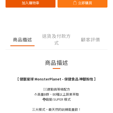
加入購物車
立即購買
送貨及付款方
商品描述
顧客評價
式
商品描述
【 健獸星球 MonsterPlanet - 保健食品
神獸粉包
】
🏋️‍♀️運動員等級配方
🍅高量B群、80種以上蔬果萃取
🐉啟動 SUPER 模式
三大模式，最天然的訓練能量飲！