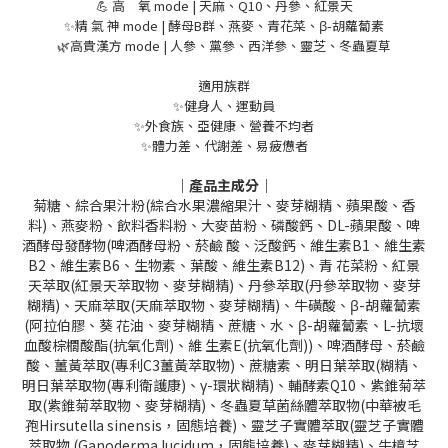
💪 高 氧 mode | 天麻、Q10、丹參、紅景天
✨精 氣 神 mode | 酵母B群、燕麥、青花菜、β-胡蘿蔔素
🌿高貴漢方 mode | 人參、黨參、西洋參、靈芝、冬蟲夏草
適用族群
✨健身人、運動員
✨外食族、亞健康、營養不均者
✨體力差、代謝差、易疲憊者
｜產品主成分｜
菊糖、綜合果汁粉(綜合水果濃縮果汁、麥芽糊精、蘋果酸、香
料)、燕麥粉、飲料香料粉、大麥苗粉、磷酸鈣、DL-蘋果酸、啤
酒酵母發酵物(啤酒酵母粉、菸鹼 酸、泛酸鈣、維生素B1、維生素
B2、維生素B6、生物素、葉酸、維生素B12)、青 花菜粉、紅景
天萃取(紅景天萃取物、麥芽糊精)、丹參萃取(丹參萃取物、麥芽
糊精)、天麻萃取(天麻萃取物、麥芽糊精)、牛磺酸、β-胡蘿蔔素
(阿拉伯膠、葵 花油、麥芽糊精、蔗糖、水、β-胡蘿蔔素、L-抗壞
血酸棕櫚酸酯(抗氧化劑)、維 生素E(抗氧化劑))、啤酒酵母、菸鹼
酸、薑黃萃取(專利C3薑黃萃取物)、蔗糖素、明日葉萃取(糊精、
明日葉萃取物(專利衛護康)、γ-環狀糊精)、輔酵素Q10、紫錐菊萃
取(紫錐菊萃取物、麥芽糊精)、冬蟲夏草菌絲體萃取物(中華被毛
孢Hirsutella sinensis，固態培養)、靈芝子實體萃取(靈芝子實體
萃取物 (Ganoderma lucidum，固態培養)、麥芽糊精)、牛樟芝