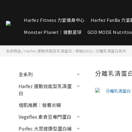
Harfez Fitness 力宴健身中心
Harfez FanBa 力
Monster Planet｜健獸星球
GOD MODE Nutritio
全部商品
/
Harfez 運動效能型乳清蛋白
/
袋裝(1KG)
/
分離乳清蛋白系列
分離乳清蛋
全系列
Harfez 運動效能型乳清蛋
白
增肌推薦：營養米糊
Vegeflex 素食豆專門蛋白
Purfec 大眾健康型蛋白補