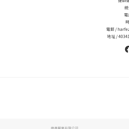
捷群
統
電話
時
電郵 / harfe
地址 / 40
捷鑫展業有限公司