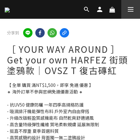
分享到
［ YOUR WAY AROUND ］
Get your own HARFEZ 街頭
塗鴉款｜OVSZ T 復古磚紅
【 全單 購買 滿NT$1,500，即享 免運 優惠 】
🔸 海外訂單不參與官網免運優惠活動 🔸
- 抗UV50 健康防曬 一年四季高規格防護
- 吸濕排汗機能彈性布料 戶外室內自由穿搭
- 升級改版輕盈質感機能布 自然乾爽舒適通風
- 高含量特級彈性纖維 質地柔軟親膚 延展無限制
- 挺直不厚重 夏季首選料質
- 高質感簡約設計 背面獨一無二塗鴉設計