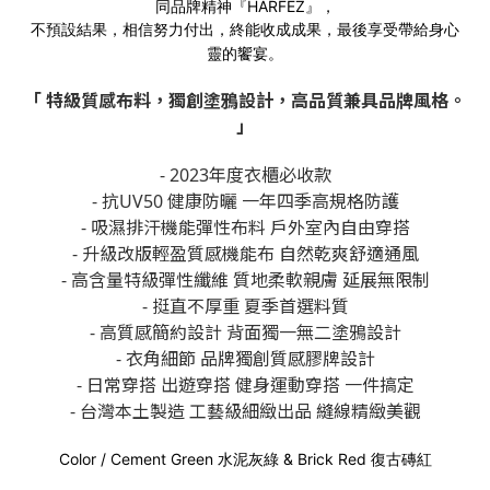
同品牌精神『HARFEZ』，
不預設結果，相信努力付出，終能收成成果，最後享受帶給身心
靈的饗宴。
「 特級質感布料，獨創塗鴉設計，高品質兼具品牌風格。
」
- 2023年度衣櫃必收款
- 抗UV50 健康防曬 一年四季高規格防護
- 吸濕排汗機能彈性布料 戶外室內自由穿搭
- 升級改版輕盈質感機能布 自然乾爽舒適通風
- 高含量特級彈性纖維 質地柔軟親膚 延展無限制
- 挺直不厚重 夏季首選料質
- 高質感簡約設計 背面獨一無二塗鴉設計
- 衣角細節 品牌獨創質感膠牌設計
- 日常穿搭 出遊穿搭 健身運動穿搭 一件搞定
- 台灣本土製造 工藝級細緻出品 縫線精緻美觀
Color / Cement Green 水泥灰綠 & Brick Red 復古磚紅