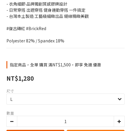
- 衣角細節 品牌獨創質感膠牌設計
- 日常穿搭 出遊穿搭 健身運動穿搭 一件搞定
- 台灣本土製造 工藝級細緻出品 縫線精緻美觀
#復古磚紅 #BrickRed
Polyester 82% / Spandex 18%
指定商品，全單 購買 滿NT$1,500，即享 免運 優惠
NT$1,280
尺寸
數量