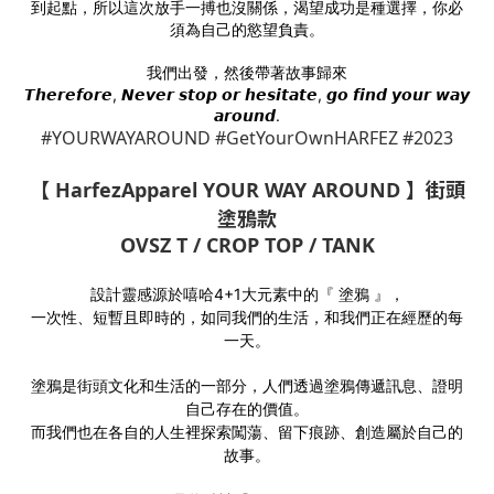
到起點，所以這次放手一搏也沒關係，渴望成功是種選擇，你必
須為自己的慾望負責。
我們出發，然後帶著故事歸來
𝙏𝙝𝙚𝙧𝙚𝙛𝙤𝙧𝙚, 𝙉𝙚𝙫𝙚𝙧 𝙨𝙩𝙤𝙥 𝙤𝙧 𝙝𝙚𝙨𝙞𝙩𝙖𝙩𝙚, 𝙜𝙤 𝙛𝙞𝙣𝙙 𝙮𝙤𝙪𝙧 𝙬𝙖𝙮
𝙖𝙧𝙤𝙪𝙣𝙙.
#YOURWAYAROUND #GetYourOwnHARFEZ #2023
【 HarfezApparel YOUR WAY AROUND 】街頭
塗鴉款
OVSZ T / CROP TOP / TANK
設計靈感源於嘻哈4+1大元素中的『 塗鴉 』，
一次性、短暫且即時的，如同我們的生活，和我們正在經歷的每
一天。
塗鴉是街頭文化和生活的一部分，人們透過塗鴉傳遞訊息、證明
自己存在的價值。
而我們也在各自的人生裡探索闖蕩、留下痕跡、創造屬於自己的
故事。