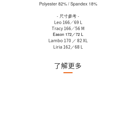
Polyester 82% / Spandex 18%
- 尺寸參考 -
Leo 166／69 L
Tracy 166／56 M
Eason 172／72 L
Lambo 170
82 XL
／
Liria 162
68 L
／
了解更多