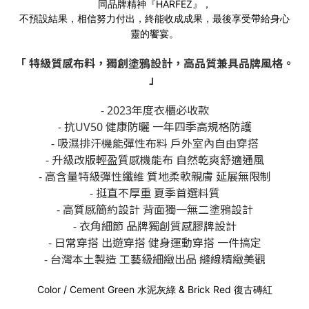
同品牌精神『HARFEZ』，
不預設結果，相信努力付出，終能收成成果，最後享受帶給身心
靈的饗宴。
「 特級質感布料，獨創塗鴉設計，高品質兼具品牌風格。
」
- 2023年度衣櫃必收款
- 抗UV50 健康防曬 一年四季高規格防護
- 吸濕排汗機能彈性布料 戶外室內自由穿搭
- 升級改版輕盈質感機能布 自然乾爽舒適通風
- 高含量特級彈性纖維 質地柔軟親膚 延展無限制
- 挺直不厚重 夏季首選料質
- 高質感簡約設計 背面獨一無二塗鴉設計
- 衣角細節 品牌獨創質感膠牌設計
- 日常穿搭 出遊穿搭 健身運動穿搭 一件搞定
- 台灣本土製造 工藝級細緻出品 縫線精緻美觀
Color / Cement Green 水泥灰綠 & Brick Red 復古磚紅