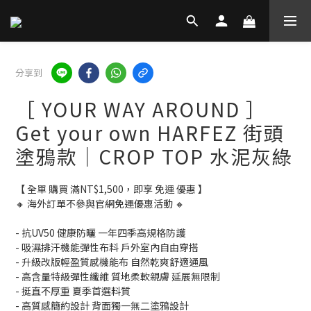
分享到
［ YOUR WAY AROUND ］
Get your own HARFEZ 街頭
塗鴉款｜CROP TOP 水泥灰綠
【 全單 購買 滿NT$1,500，即享 免運 優惠 】
🔸 海外訂單不參與官網免運優惠活動 🔸
- 抗UV50 健康防曬 一年四季高規格防護
- 吸濕排汗機能彈性布料 戶外室內自由穿搭
- 升級改版輕盈質感機能布 自然乾爽舒適通風
- 高含量特級彈性纖維 質地柔軟親膚 延展無限制
- 挺直不厚重 夏季首選料質
- 高質感簡約設計 背面獨一無二塗鴉設計