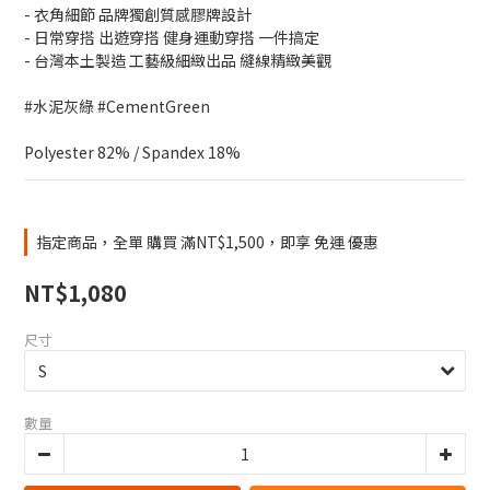
- 衣角細節 品牌獨創質感膠牌設計
- 日常穿搭 出遊穿搭 健身運動穿搭 一件搞定
- 台灣本土製造 工藝級細緻出品 縫線精緻美觀
#水泥灰綠 #CementGreen
Polyester 82% / Spandex 18%
指定商品，全單 購買 滿NT$1,500，即享 免運 優惠
NT$1,080
尺寸
數量