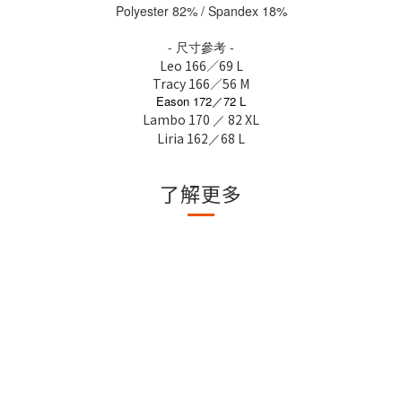
Polyester 82% / Spandex 18%
- 尺寸參考 -
Leo 166／69 L
Tracy 166／56 M
Eason 172／72 L
Lambo 170
82 XL
／
Liria 162
68 L
／
了解更多