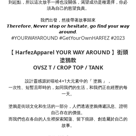
到起點，所以這次放手一搏也沒關係，渴望成功是種選擇，你必
須為自己的慾望負責。
我們出發，然後帶著故事歸來
𝙏𝙝𝙚𝙧𝙚𝙛𝙤𝙧𝙚, 𝙉𝙚𝙫𝙚𝙧 𝙨𝙩𝙤𝙥 𝙤𝙧 𝙝𝙚𝙨𝙞𝙩𝙖𝙩𝙚, 𝙜𝙤 𝙛𝙞𝙣𝙙 𝙮𝙤𝙪𝙧 𝙬𝙖𝙮
𝙖𝙧𝙤𝙪𝙣𝙙.
#YOURWAYAROUND #GetYourOwnHARFEZ #2023
【 HarfezApparel YOUR WAY AROUND 】街頭
塗鴉款
OVSZ T / CROP TOP / TANK
設計靈感源於嘻哈4+1大元素中的『 塗鴉 』，
一次性、短暫且即時的，如同我們的生活，和我們正在經歷的每
一天。
塗鴉是街頭文化和生活的一部分，人們透過塗鴉傳遞訊息、證明
自己存在的價值。
而我們也在各自的人生裡探索闖蕩、留下痕跡、創造屬於自己的
故事。