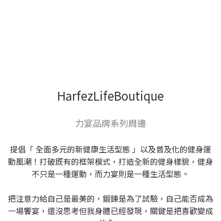
HarfezLifeBoutique
力宴品牌系列周邊
提倡「 全面多元的新健康生活型態 」以及普及化的健身運
動風潮！打破既有的框架模式，打造全新的健身樣貌，健身
不只是一種運動，而力宴則是一種生活型態。
把注意力給自己是最美的，鍛鍊是為了試驗，自己能否成為
一場饗宴，還沒思考但我身體已經發現，關鍵是把喜歡變成