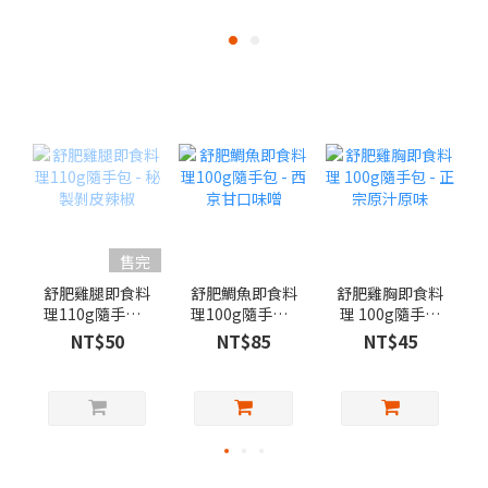
售完
舒肥雞腿即食料
舒肥鯛魚即食料
舒肥雞胸即食料
理110g隨手包 -
理100g隨手包 -
理 100g隨手包
秘製剝皮辣椒
西京甘口味噌
- 正宗原汁原味
NT$50
NT$85
NT$45