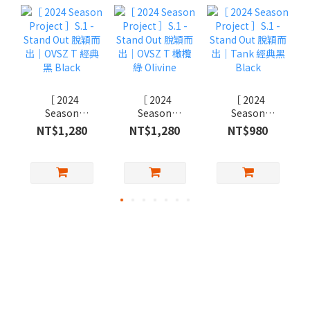
［ 2024
［ 2024
［ 2024
Season
Season
Season
Project ］S.1 -
Project ］S.1 -
Project ］S.1 -
NT$1,280
NT$1,280
NT$980
Stand Out 脫穎
Stand Out 脫穎
Stand Out 脫穎
而出｜OVSZ T
而出｜OVSZ T
而出｜Tank 經
經典黑 Black
橄欖綠 Olivine
典黑 Black