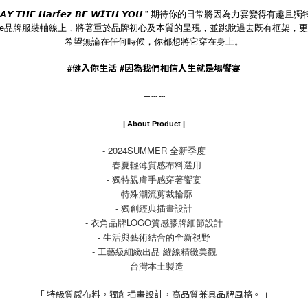
”
期待你的日常將因為力宴變得有趣且獨
𝘼𝙔
𝙏𝙃𝙀
𝙃𝙖𝙧𝙛𝙚𝙯
𝘽𝙀
𝙒𝙄𝙏𝙃
𝙔𝙊𝙐.
e
品牌服裝軸線上，將著重於品牌初心及本質的呈現，
並跳脫過去既有框架，更
希望無論在任何時候，你都想將它穿在身上。
#
健入你生活
#
因為我們相信人生就是場饗宴
--- --- ---
| About Product |
- 2024SUMMER 全新季度
- 春夏輕薄質感布料選用
- 獨特親膚手感穿著饗宴
- 特殊潮流剪裁輪廓
- 獨創經典插畫設計
- 衣角品牌LOGO質感膠牌細節設計
- 生活與藝術結合的全新視野
- 工藝級細緻出品 縫線精緻美觀
- 台灣本土製造
「 特級質感布料，獨創插畫設計，高品質兼具品牌風格。 」