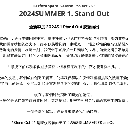
HarfezApparel Season Project - S.1
2024SUMMER 1. Stand Out
全新季度 2024S.1 Stand Out 脫穎而出
想開始萌芽，過程中雖困難重重、屢屢挫敗，但我們抱持著希望和熱情，努力並堅
我們拼命積極的努力下，好不容易看見的一束曙光，一場全球性的疫情無情襲
勢洶洶的疫情，在這一刻，我們似乎置身於一片殘破的世界，前景充滿了不確
，那些有著堅定目標的人並未輕易放棄。儘管環境變得艱難，但我們保持著信
「 順境下的成功看似理所當然，但唯有逆境下的生存才能造就不凡。」
幾年的洗禮，我們成功創造了變革，使得我們得以在疫情和種種挑戰的陰霾下焕
持了自己的理念，更展現出順應實況變遷下的強韌生命力，提供具新時代氛圍意
現在，我們終於踏出了時光的隧道，
不變的是我們會持續戰勝困難、穿越挑戰，用堅持和努力接續譜寫重生的篇章
一個全新的起點，終於迎來屬於我們的時刻。
"Stand Out
"
#2024SUMMER #StandOut
！
是時候脫穎而出了！