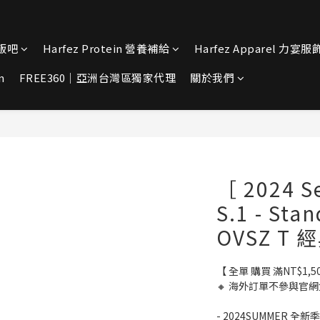
宴飯吧
Harfez Protein 營養補給
Harfez Apparel 力宴服
n
FREE360｜亞洲台灣區獨家代理
關於我們
［ 2024 S
S.1 - St
OVSZ T 
【 全單 購買 滿NT$1,
🔸 海外訂單不參與官網
- 2024SUMMER 全新