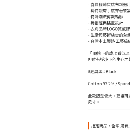
- 春夏輕薄質感布料選
- 獨特親膚手感穿著饗
- 特殊潮流剪裁輪廓
- 獨創經典插畫設計
- 衣角品牌LOGO質感
- 生活與藝術結合的全
- 台灣本土製造 工藝
「 順境下的成功看似
但唯有逆境下的生存才能造
#經典黑 #Black
Cotton 93.2% / Span
此款版型偏大，建議可
尺寸。
指定商品，全單 購買 滿