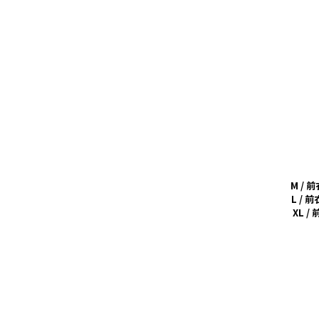
M / 
L / 
XL /