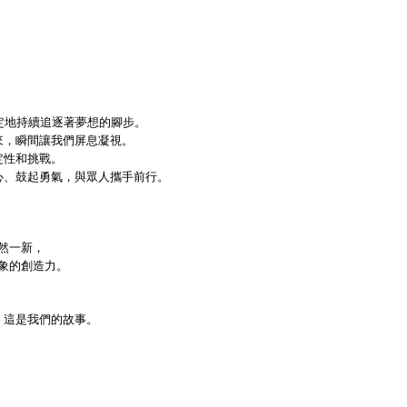
定地持續追逐著夢想的腳步。
來，瞬間讓我們屏息凝視。
定性和挑戰。
心、鼓起勇氣，與眾人攜手前行。
然一新，
象的創造力。
，這是我們的故事。