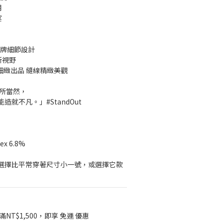
用
宴
膠牌細節設計
新視野
級細緻出品 縫線精緻美觀
理所當然，
就不凡。」#StandOut
dex 6.8%
選擇比平常穿著尺寸小一號，或選擇它款
NT$1,500，即享 免運 優惠