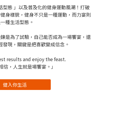
活型態 」以及普及化的健身運動風潮！打破
的健身樣貌，健身不只是一種運動，而力宴則
是一種生活型態。
鍛鍊是為了試驗，自己能否成為一場饗宴，還
經發現，關鍵是把喜歡變成信念。
st results and enjoy the feast.
們相信，人生就是場饗宴。」
健入你生活