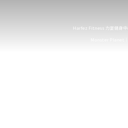
Harfez Fitness 力宴健身
Monster Plan