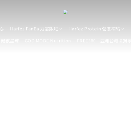
中心
Harfez FanBa 力宴飯吧
Harfez Protein 營養補給
et｜健獸星球
GOD MODE Nutrition
FREE360｜亞洲台灣區獨