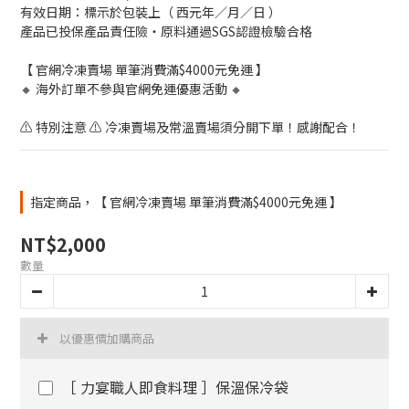
有效日期：標示於包裝上（ 西元年／月／日 ）
產品已投保產品責任險・原料通過SGS認證檢驗合格
【 官網冷凍賣場 單筆消費滿$4000元免運 】
🔸 海外訂單不參與官網免運優惠活動 🔸
⚠️ 特別注意 ⚠️ 冷凍賣場及常溫賣場須分開下單！感謝配合！
指定商品，【 官網冷凍賣場 單筆消費滿$4000元免運 】
NT$2,000
數量
以優惠價加購商品
［ 力宴職人即食料理 ］保溫保冷袋