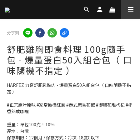
分享到
舒肥雞胸即食料理 100g隨手
包 - 爆量蛋白50入組合包（ 口
味隨機不指定 ）
HARFEZ 力宴舒肥雞胸肉 - 爆量蛋白50入組合包（ 口味隨機不指
定 ）
#正宗原汁原味 #家常橄欖紅蔥 #泰式麻香花椒 #御膳花雕枸杞 #椰
香熟成咖哩
重量：單包100克±10%
產地：台灣
保存期限：12個月 / 保存方式：冷凍-18度C以下