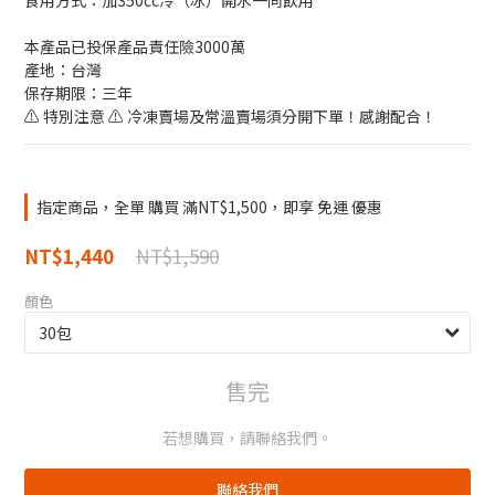
食用方式：加350cc冷（冰）開水一同飲用
本產品已投保產品責任險3000萬
產地：台灣
保存期限：三年
⚠️ 特別注意 ⚠️ 冷凍賣場及常溫賣場須分開下單！感謝配合！
指定商品，全單 購買 滿NT$1,500，即享 免運 優惠
NT$1,590
NT$1,440
顏色
售完
若想購買，請聯絡我們。
聯絡我們