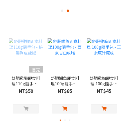
售完
舒肥雞腿即食料
舒肥鯛魚即食料
舒肥雞胸即食料
理110g隨手包 -
理100g隨手包 -
理 100g隨手包
秘製剝皮辣椒
西京甘口味噌
- 正宗原汁原味
NT$50
NT$85
NT$45