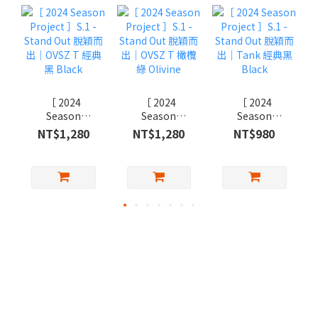
［ 2024
［ 2024
［ 2024
Season
Season
Season
Project ］S.1 -
Project ］S.1 -
Project ］S.1 -
NT$1,280
NT$1,280
NT$980
Stand Out 脫穎
Stand Out 脫穎
Stand Out 脫穎
而出｜OVSZ T
而出｜OVSZ T
而出｜Tank 經
經典黑 Black
橄欖綠 Olivine
典黑 Black