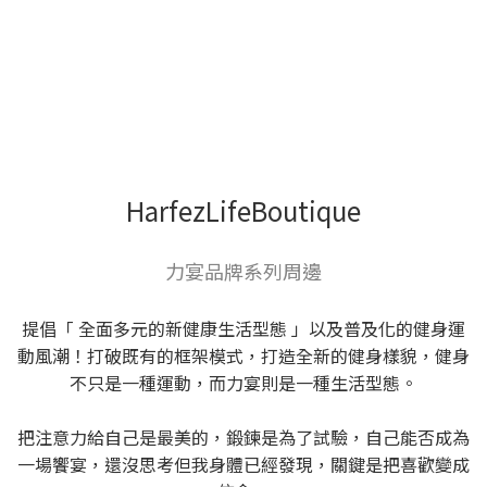
HarfezLifeBoutique
力宴品牌系列周邊
提倡「 全面多元的新健康生活型態 」以及普及化的健身運
動風潮！打破既有的框架模式，打造全新的健身樣貌，健身
不只是一種運動，而力宴則是一種生活型態。
把注意力給自己是最美的，鍛鍊是為了試驗，自己能否成為
一場饗宴，還沒思考但我身體已經發現，關鍵是把喜歡變成