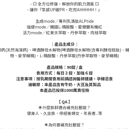
- 💥 全方位修復，解放你的肌力潛能 💥
- 讓你『泵感UP破PR，吃完AHHHHH！』
生成mode／專利乳清肽ALPtide
強健mode／韓國L-精胺酸、愛爾蘭有機紅
活力mode／紅景天萃取、丹參萃取、肉桂萃取
｜產品主成分｜
鈣(天然海藻鈣)、啤酒酵母水解物(啤酒酵母水解物(含專利酵母胜肽)、糊
物、麥芽糊精)、L-精胺酸、丹參萃取(丹參萃取物、麥芽糊精)
產品規格：90錠 / 盒
食用方式：每日３錠，加強６錠
注意事項：授乳期間食用前請諮詢醫師建議，孕婦忌食
過敏原：本產品含有牛奶、大豆及其製品
本產品已投保1000萬責任險
【 QA 】
🌟什麼族群適合補充壯獸錠？
健身人、久坐族、停經後婦女、年長者...等
🌟為何要補充壯獸錠？