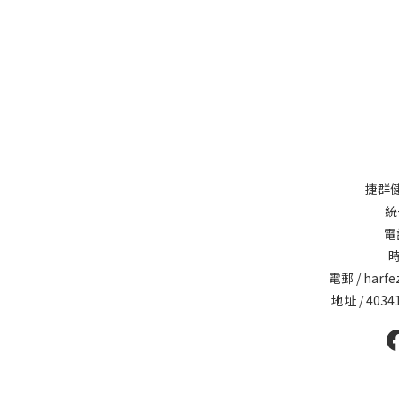
捷群
統
電話
時
電郵 / harfe
地址 / 40