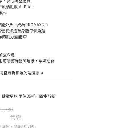
激素、安心調整體質
乳清胜肽 ALPtide
模式
外掛，成為PROMAX 2.0
讓營養滲透至身體每個角落
你的肌力潛能 💥
加強６錠
用前請諮詢醫師建議，孕婦忌食
用官網折扣及免運優惠 🔸
健獸星球 兩件85折／四件79折
1,780
售完
想購買，請聯絡我們。