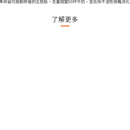
程，精準保留可啟動修復的五胜肽。含量相當50杯牛奶，並去除不溶性極難消
了解更多