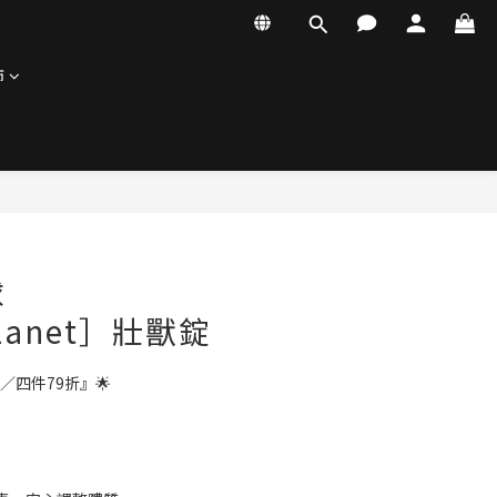
飾
球
Planet］壯獸錠
／四件79折』🌟