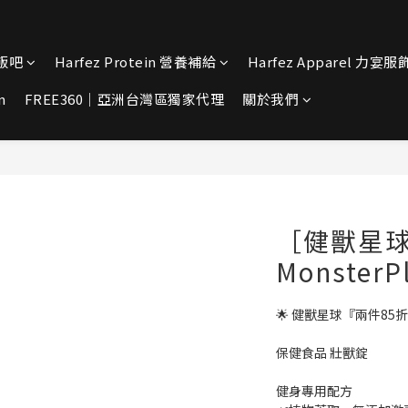
宴飯吧
Harfez Protein 營養補給
Harfez Apparel 力宴服
n
FREE360｜亞洲台灣區獨家代理
關於我們
［健獸星
Monster
🌟 健獸星球『兩件85折
保健食品 壯獸錠  
健身專用配方