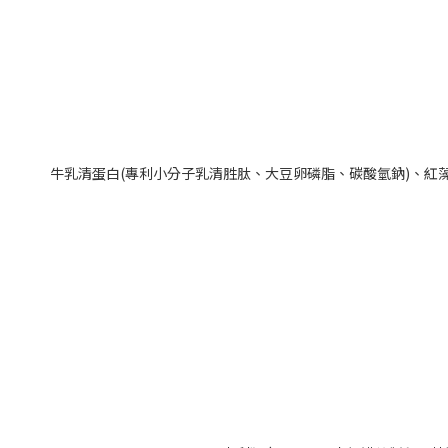
牛乳清蛋白(專利小分子乳清胜肽、大豆卵磷脂、碳酸氫鈉)、紅藻