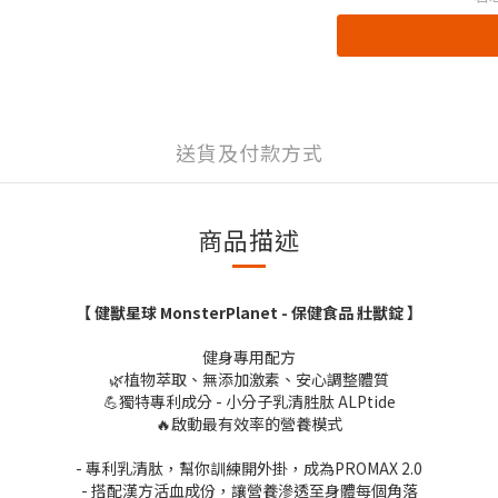
送貨及付款方式
商品描述
【 健獸星球 MonsterPlanet - 保健食品 壯獸錠 】
健身專用配方
🌿植物萃取、無添加激素、安心調整體質
💪獨特專利成分 - 小分子乳清胜肽 ALPtide
🔥啟動最有效率的營養模式
- 專利乳清肽，幫你訓練開外掛，成為PROMAX 2.0
- 搭配漢方活血成份，讓營養滲透至身體每個角落