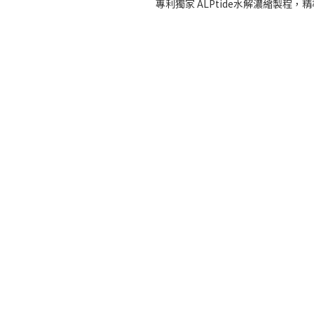
專利獨家 ALPtide水解濃縮製