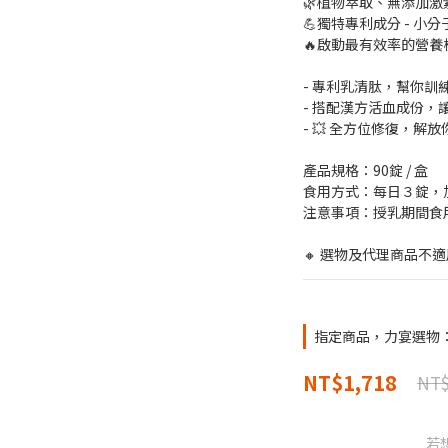
🌿植物萃取、無添加
💪獨特專利成分 - 小分子
🔥啟動最有效率的營養
- 專利乳清肽，幫你訓練開
- 搭配漢方活血成份，
- 💥 全方位修復，解放
產品規格：90錠 / 盒
食用方式：每日３錠，
注意事項：授乳期間食
🔸 選物及代理商品不適
指定商品，力宴選物：
NT$1,718
NT$
若