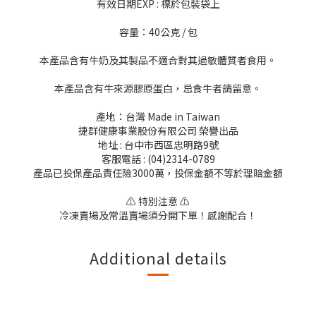
有效日期EXP : 標於包裝袋上
容量：40公克 / 包
本產品含有牛奶及其製品不適合對其過敏體質者食用。
本產品含有牛來源膠原蛋白，忌食牛者請留意。
產地：台灣 Made in Taiwan
捷群健康事業股份有限公司 榮譽出品
地址 : 台中市西區忠明路9號
客服電話 : (04)2314-0789
產品已投保產品責任險3000萬，投保金額不等於理賠金額
⚠️ 特別注意 ⚠️
冷凍賣場及常溫賣場須分開下單！感謝配合！
Additional details