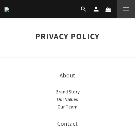
PRIVACY POLICY
About
Brand Story
Our Values
Our Team
Contact