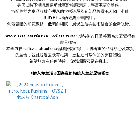
身形以時下潮流落肩剪裁寬鬆輪廓定調，重磅更顯立體感，
搭配胸前力宴品牌核心理念的字樣詮釋及背部品牌靈魂人物 - 小佛
SISYPHUS的經典插畫設計，
俐落強眼的印花線條，低調而細膩，展現生活與藝術結合的全新視野。
”
”
期待你的日常將因為力宴變得有
𝙈𝘼𝙔
𝙏𝙃𝙀
𝙃𝙖𝙧𝙛𝙚𝙯
𝘽𝙀
𝙒𝙄𝙏𝙃
𝙔𝙊𝙐.
趣且獨特。
HarfezLifeBoutique
本季力宴
品牌服裝軸線上，將著重於品牌初心及本質
的呈現，
並跳脫過去既有框架，更貼近日常休閒的穿搭體驗，
希望無論在任何時候，你都想將它穿在身上。
#
健入你生活
#
因為我們相信人生就是場饗宴