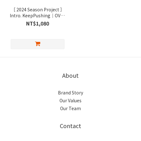
［ 2024 Season Project ］
Intro. KeepPushing｜OVSZ
T 木炭灰 Charcoal Ash
NT$1,080
About
Brand Story
Our Values
Our Team
Contact