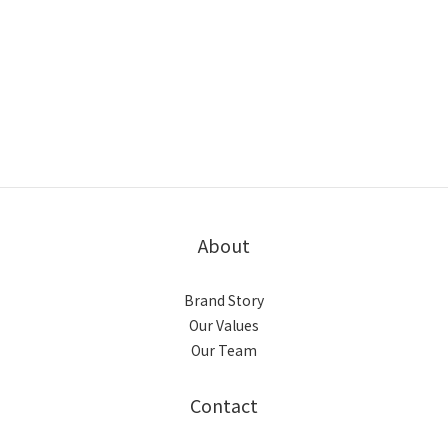
About
Brand Story
Our Values
Our Team
Contact