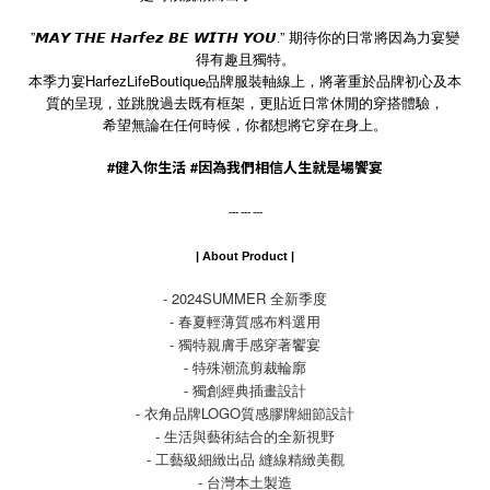
”
”
期待你的日常將因為力宴變
𝙈𝘼𝙔
𝙏𝙃𝙀
𝙃𝙖𝙧𝙛𝙚𝙯
𝘽𝙀
𝙒𝙄𝙏𝙃
𝙔𝙊𝙐.
得有趣且獨特。
HarfezLifeBoutique
本季力宴
品牌服裝軸線上，將著重於品牌初心及本
質的呈現，
並跳脫過去既有框架，更貼近日常休閒的穿搭體驗，
希望無論在任何時候，你都想將它穿在身上。
#
健入你生活
#
因為我們相信人生就是場饗宴
--- --- ---
| About Product |
- 2024SUMMER 全新季度
- 春夏輕薄質感布料選用
- 獨特親膚手感穿著饗宴
- 特殊潮流剪裁輪廓
- 獨創經典插畫設計
- 衣角品牌LOGO質感膠牌細節設計
- 生活與藝術結合的全新視野
- 工藝級細緻出品 縫線精緻美觀
- 台灣本土製造