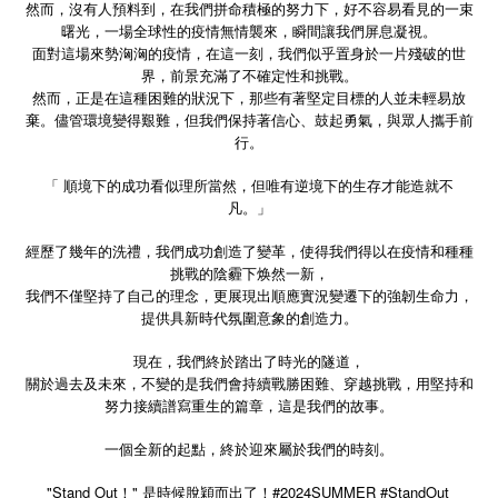
然而，沒有人預料到，在我們拼命積極的努力下，好不容易看見的一束
曙光，一場全球性的疫情無情襲來，瞬間讓我們屏息凝視。
面對這場來勢洶洶的疫情，在這一刻，我們似乎置身於一片殘破的世
界，前景充滿了不確定性和挑戰。
然而，正是在這種困難的狀況下，那些有著堅定目標的人並未輕易放
棄。儘管環境變得艱難，但我們保持著信心、鼓起勇氣，與眾人攜手前
行。
「 順境下的成功看似理所當然，但唯有逆境下的生存才能造就不
凡。」
經歷了幾年的洗禮，我們成功創造了變革，使得我們得以在疫情和種種
挑戰的陰霾下焕然一新，
我們不僅堅持了自己的理念，更展現出順應實況變遷下的強韌生命力，
提供具新時代氛圍意象的創造力。
現在，我們終於踏出了時光的隧道，
關於過去及未來，不變的是我們會持續戰勝困難、穿越挑戰，用堅持和
努力接續譜寫重生的篇章，這是我們的故事。
一個全新的起點，終於迎來屬於我們的時刻。
"Stand Out
"
#2024SUMMER #StandOut
！
是時候脫穎而出了！