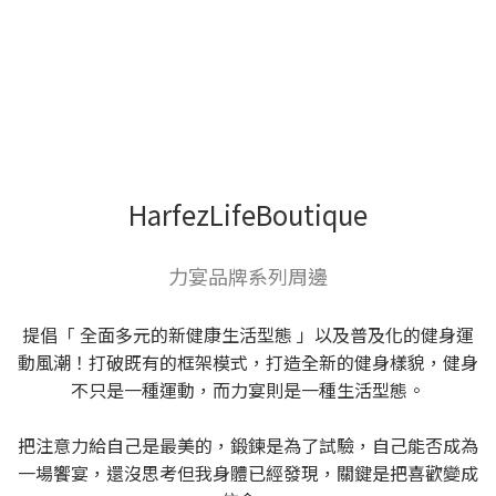
HarfezLifeBoutique
力宴品牌系列周邊
提倡「 全面多元的新健康生活型態 」以及普及化的健身運
動風潮！打破既有的框架模式，打造全新的健身樣貌，健身
不只是一種運動，而力宴則是一種生活型態。
把注意力給自己是最美的，鍛鍊是為了試驗，自己能否成為
一場饗宴，還沒思考但我身體已經發現，關鍵是把喜歡變成