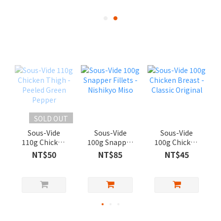
SOLD OUT
Sous-Vide
Sous-Vide
Sous-Vide
110g Chicken
100g Snapper
100g Chicken
Thigh - Peeled
Fillets -
Breast -
NT$50
NT$85
NT$45
Green Pepper
Nishikyo Miso
Classic
Original