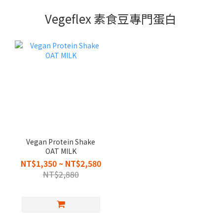
Vegeflex 素食豆專門蛋白
Vegan Protein Shake
OAT MILK
NT$1,350 ~ NT$2,580
NT$2,880