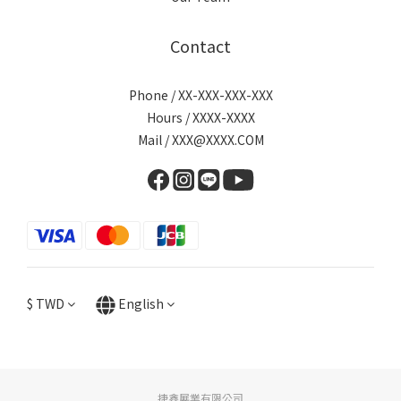
Contact
Phone / XX-XXX-XXX-XXX
Hours / XXXX-XXXX
Mail / XXX@XXXX.COM
$
TWD
English
捷鑫展業有限公司