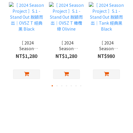
［ 2024
［ 2024
［ 2024
Season
Season
Season
Project ］S.1 -
Project ］S.1 -
Project ］S.1 -
NT$1,280
NT$1,280
NT$980
Stand Out 脫穎
Stand Out 脫穎
Stand Out 脫穎
而出｜OVSZ T
而出｜OVSZ T
而出｜Tank 經
經典黑 Black
橄欖綠 Olivine
典黑 Black