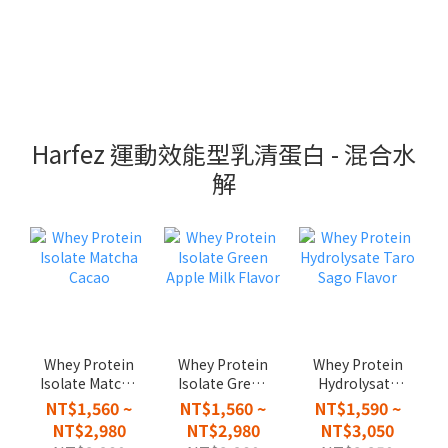
Harfez 運動效能型乳清蛋白 - 混合水
解
Whey Protein
Whey Protein
Whey Protein
Isolate Matcha
Isolate Green
Hydrolysate
Cacao
Apple Milk
Taro Sago
NT$1,560 ~
NT$1,560 ~
NT$1,590 ~
Flavor
Flavor
NT$2,980
NT$2,980
NT$3,050