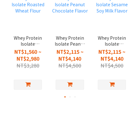
Whey Protein
Whey Protein
Whey Protein
Isolate
Isolate Peanut
Isolate
Roasted
Chocolate
Sesame Soy
NT$1,560 ~
NT$2,115 ~
NT$2,115 ~
Wheat Flour
Flavor
Milk Flavor
NT$2,980
NT$4,140
NT$4,140
NT$3,280
NT$4,500
NT$4,500