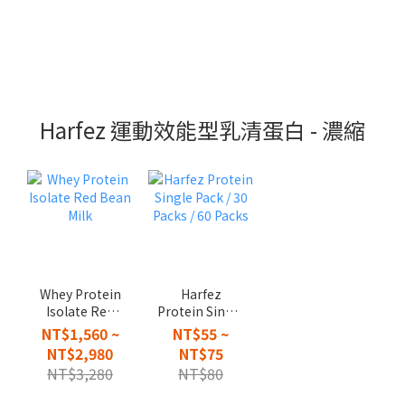
Harfez 運動效能型乳清蛋白 - 濃縮
Whey Protein
Harfez
Isolate Red
Protein Single
Bean Milk
Pack / 30
NT$1,560 ~
NT$55 ~
Packs / 60
NT$2,980
NT$75
Packs
NT$3,280
NT$80