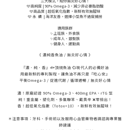
三大模式，給你無炎好心情！
🩵高純度 | 90% Omega-3，減少非必要脂肪酸
🩵高品質 | 超低氧化指數，新鮮有效無腥味
🩵 永 續 | 海洋友善，選擇小型魚不過度捕撈
適用族群
✨上班族、外食族
✨成年人、銀髮族
✨健身人、運動員
《 濃純香魚油 / 無炎好心情 》
『濃．純．香』🐟頂規魚油 💞現代人的必備好油
用最新鮮的專利製程，讓魚油不再只是『吃心安』
平衡Omega-3 / 促進代謝 / 循環通暢 / 無炎好心情
濃！原廠認證 90% Omega-3、400mg EPA、rTG 型
純！重金屬、塑化劑、多氯聯苯、戴奧辛 ❌零檢出！
香！超低氧化指數（Totox<10），新鮮有效無腥味！
＊注意事項：牙科、手術前以及服用心血管藥物者請諮詢專業醫
師建議