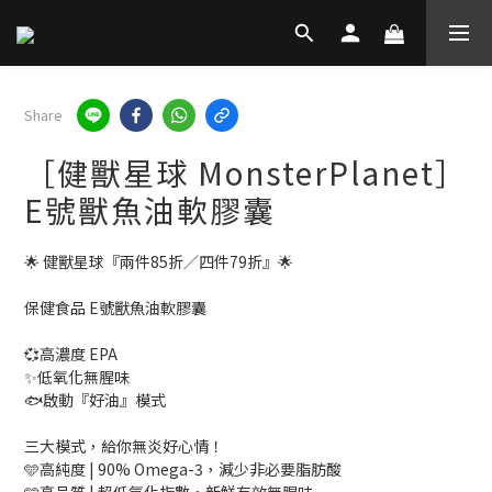
Share
［健獸星球 MonsterPlanet］
E號獸魚油軟膠囊
🌟 健獸星球『兩件85折／四件79折』🌟
保健食品 E號獸魚油軟膠囊
💞高濃度 EPA
✨低氧化無腥味
🐟啟動『好油』模式
三大模式，給你無炎好心情！
🩵高純度 | 90% Omega-3，減少非必要脂肪酸