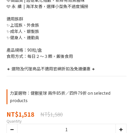
🩵高品質 | 超低氧化指數，新鮮有效無腥味
🩵 永  續  | 海洋友善，選擇小型魚不過度捕撈
適用族群
✨上班族、外食族
✨成年人、銀髮族
✨健身人、運動員
產品規格：90粒/盒
食用方式：每日２～３顆，飯後食用
🔸 選物及代理商品不適用官網折扣及免運優惠 🔸
力宴選物：健獸星球 兩件85折／四件79折 on selected
products
NT$1,518
NT$1,580
Quantity