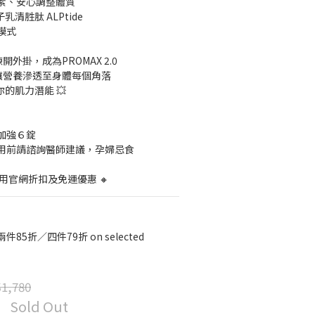
激素、安心調整體質
乳清胜肽 ALPtide
模式
外掛，成為PROMAX 2.0
讓營養滲透至身體每個角落
你的肌力潛能 💥
加強６錠
用前請諮詢醫師建議，孕婦忌食
用官網折扣及免運優惠 🔸
5折／四件79折 on selected
1,780
Sold Out