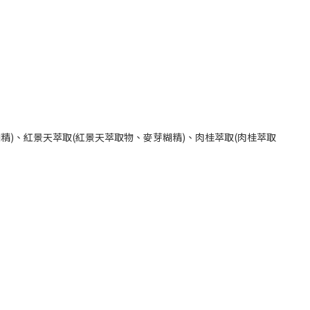
精)、紅景天萃取(紅景天萃取物、麥芽糊精)、肉桂萃取(肉桂萃取