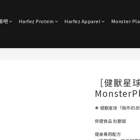
宴飯吧
Harfez Protein
Harfez Apparel
Monster Pl
［健獸星
Monster
🌟 健獸星球『兩件85折
保健食品 壯獸錠  
健身專用配方