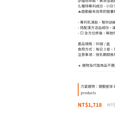
🌿植物萃取、無添加
💪獨特專利成分 - 小分子
🔥啟動最有效率的營養
- 專利乳清肽，幫你訓練開
- 搭配漢方活血成份，
- 💥 全方位修復，解放
產品規格：90錠 / 盒
食用方式：每日３錠，
注意事項：授乳期間食
🔸 選物及代理商品不適
力宴選物：健獸星球 兩件8
products
NT$1,718
NT$