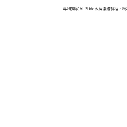
專利獨家 ALPtide水解濃縮製