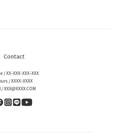
Contact
e / XX-XXX-XXX-XXX
urs / XXXX-XXXX
l / XXX@XXXX.COM