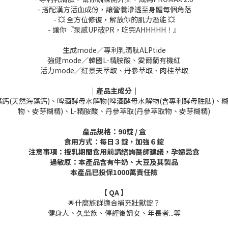
- 搭配漢方活血成份，讓營養滲透至身體每個角落
- 💥 全方位修復，解放你的肌力潛能 💥
- 讓你『泵感UP破PR，吃完AHHHHH！』
生成mode／專利乳清肽ALPtide
強健mode／韓國L-精胺酸、愛爾蘭有機紅
活力mode／紅景天萃取、丹參萃取、肉桂萃取
｜產品主成分｜
鈣(天然海藻鈣)、啤酒酵母水解物(啤酒酵母水解物(含專利酵母胜肽)、糊
物、麥芽糊精)、L-精胺酸、丹參萃取(丹參萃取物、麥芽糊精)
產品規格：90錠 / 盒
食用方式：每日３錠，加強６錠
注意事項：授乳期間食用前請諮詢醫師建議，孕婦忌食
過敏原：本產品含有牛奶、大豆及其製品
本產品已投保1000萬責任險
【 QA 】
🌟什麼族群適合補充壯獸錠？
健身人、久坐族、停經後婦女、年長者...等