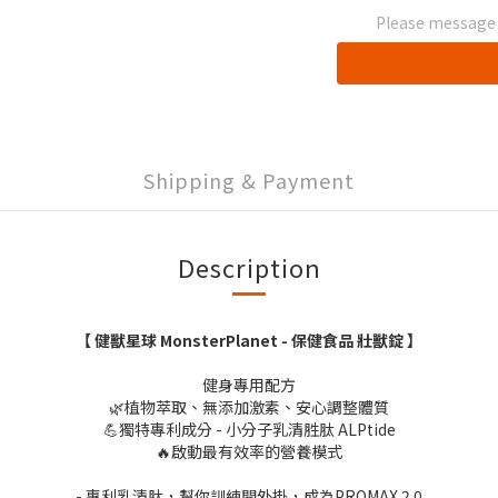
Please message t
Shipping & Payment
Description
【 健獸星球 MonsterPlanet - 保健食品 壯獸錠 】
健身專用配方
🌿植物萃取、無添加激素、安心調整體質
💪獨特專利成分 - 小分子乳清胜肽 ALPtide
🔥啟動最有效率的營養模式
- 專利乳清肽，幫你訓練開外掛，成為PROMAX 2.0