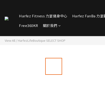
Harfez Fitness 力宴健身中心
Harfez FanBa 力
Free360KR
關於我們
View All
/
HarfezLifeBoutique SELECT SHOP