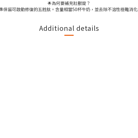
🌟為何要補充壯獸錠？
程，精準保留可啟動修復的五胜肽。含量相當50杯牛奶，並去除不溶性極難消
Additional details