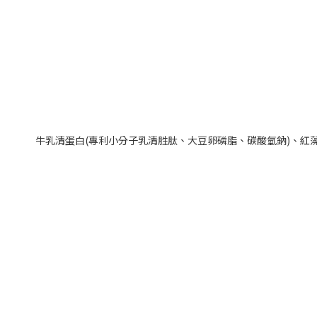
牛乳清蛋白(專利小分子乳清胜肽、大豆卵磷脂、碳酸氫鈉)、紅藻