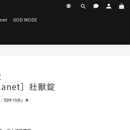
anet
GOD MODE
球
Planet］壯獸錠
／四件79折』🌟