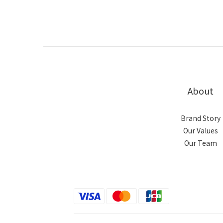
About
Brand Story
Our Values
Our Team