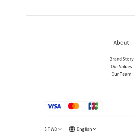
About
Brand Story
Our Values
Our Team
$
TWD
English