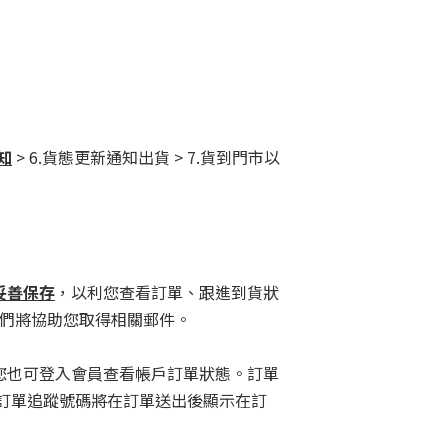
知
> 6.貨態更新通知出貨 > 7.貨到門市以
妥善保存
，以利您查看訂單、跟進到貨狀
，我們將協助您取得相關郵件。
您也可登入會員查看帳戶訂單狀態。訂單
「訂單追蹤號碼將在訂單送出後顯示在訂