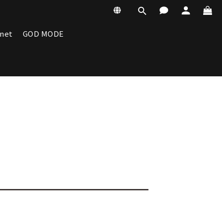
anet
GOD MODE