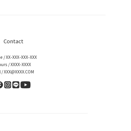
Contact
e / XX-XXX-XXX-XXX
urs / XXXX-XXXX
l / XXX@XXXX.COM