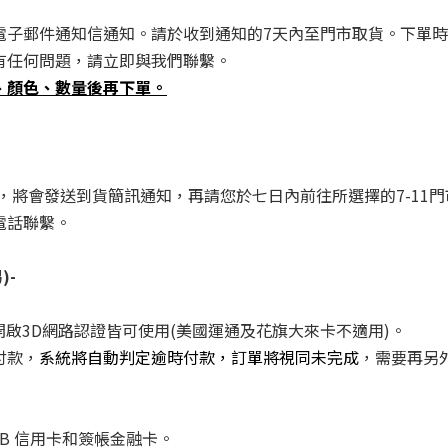
電子郵件通知信通知。請於收到通知的7天內至門市取貨。下單
有任何問題，請立即與我們聯繫。
、顏色、數量後再下單。
，將會發送到貨簡訊通知，再請您於七日內前往所選擇的7-11
電話聯繫。
易
)-
有開啟3D網路認證皆可使用(美國運通及花旗大來卡不適用)。
付款，
系統將自動判定逾時付款，訂單將視同未完成
，需要再另
rd、JCB 信用卡和簽帳金融卡。