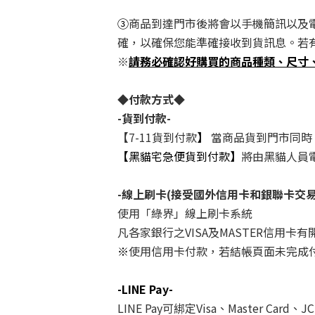
③
商品到達門市後將會以手機簡訊以及
確，以確保您能準確接收到貨訊息。若
※
請務必確認好購買的商品種類、尺寸
◆
付款方式
◆
-
貨到付款
-
【
7-11貨到付款
】
當商品貨到門市同時
【
黑貓宅急便貨到付款
】
將由黑貓人員
-
線上刷卡
(
接受國外信用卡和銀聯卡交
使用「綠界」線上刷卡系統
凡各家銀行之VISA及MASTER信用卡
※
使用信用卡付款，若結帳頁面未完成
-LINE Pay
-
LINE Pay可綁定Visa、Master Ca