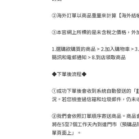
②海外訂單以商品重量來計算【海外結帳
③本官網上所標的是未含稅之價格，外
1.選購欲購買的商品 > 2.加入購物車 > 
簡訊和電郵通知 > 8.到店領取商品
◆下單後流程◆
①成功下單後會收到系統自動發送的「
況。若您檢查過信箱和垃圾郵件，仍未收到
②
我們會依照訂單順序寄送商品。商品
將在5至7個工作天內到達門市（預購品
單頁面上」。