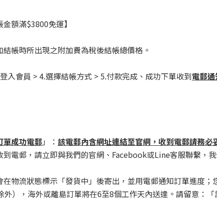
金額滿$3800免運】
加結帳時所出現之附加費為稅後結帳總價格。
3.登入會員 > 4.選擇結帳方式 > 5.付款完成、成功下單收到
電郵通
訂單成功電郵
」：
該電郵內含網址連結至官網，收到電郵請務必
電郵，請立即與我們的官網、Facebook或Line客服聯繫
會在物流狀態標示「發貨中」後寄出，並用電郵通知訂單進度；
除外），海外或離島訂單將在6至8個工作天內送達。請留意：