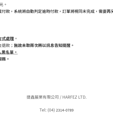
1元。
完成付款，
系統將自動判定逾時付款，訂單將視同未完成
，需要再
方式處理
。
金退款；
無故未取兩次將以訊息告知提醒。
入黑名單。
服務。
捷鑫展業有限公司 / HARFEZ LTD.
Tel: (04)
2314-0789