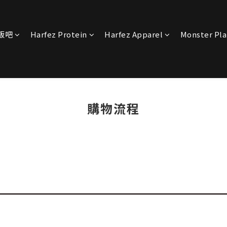
宴飯吧
Harfez Protein
Harfez Apparel
Monster Pl
購物流程