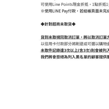
可使用Line Points現金折抵，1點折抵
※
使用LINE Pay付款，若結帳頁面未
◆
針對超商未取貨
◆
貨到未取視同取消訂單，將以取消訂單
以信用卡付款部分將刷退或可選以購物
未取件記錄達
3
次以上
(
含
3
次
)
則會被列
我們將會拒絕為列入黑名單的顧客提供