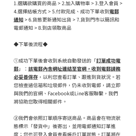
1.選購欲購買的商品 > 2.加入購物車 > 3.登入會員 >
4.選擇結帳方式 > 5.付款完成、成功下單收到
電郵
通知
> 6.貨態更新通知出貨 > 7.貨到門市以簡訊和
電郵通知 > 8.到店領取商品
◆下單後流程◆
①成功下單後會收到系統自動發送的「
訂單成功電
郵
」：
該電郵內含網址連結至官網，收到電郵請務
必妥善保存
，以利您查看訂單、跟進到貨狀況。若
您檢查過信箱和垃圾郵件，仍未收到電郵，請立即
與我們的官網、Facebook或Line客服聯繫，我們
將協助您取得相關郵件。
②
我們會依照訂單順序寄送商品。商品會在物流狀
態標示「發貨中」後寄出，並用電郵通知訂單進
度；您也可登入會員查看帳戶訂單狀態。訂單將在