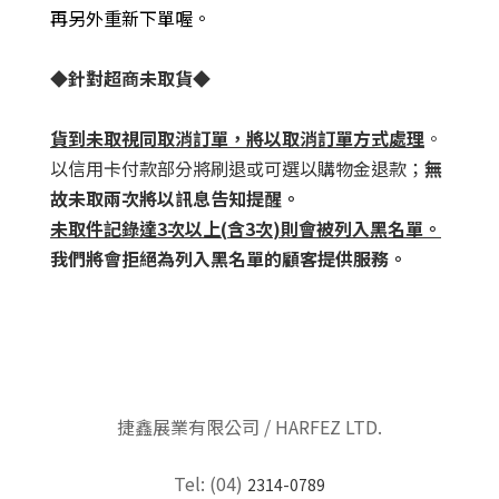
再另外重新下單喔。
◆
針對超商未取貨
◆
貨到未取視同取消訂單，將以取消訂單方式處理
。
以信用卡付款部分將刷退或可選以購物金退款；
無
故未取兩次將以訊息告知提醒。
未取件記錄達
3
次以上
(
含
3
次
)
則會被列入黑名單。
我們將會拒絕為列入黑名單的顧客提供服務。
捷鑫展業有限公司 / HARFEZ LTD.
Tel: (04)
2314-0789