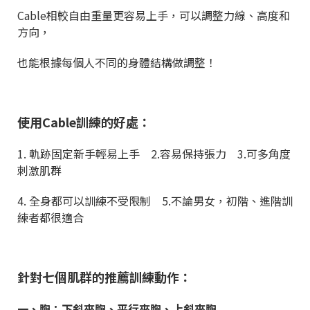
Cable相較自由重量更容易上手，可以調整力線、高度和
方向，
也能根據每個人不同的身體結構做調整！
使用Cable訓練的好處：
1. 軌跡固定新手輕易上手 2.容易保持張力 3.可多角度
刺激肌群
4. 全身都可以訓練不受限制 5.不論男女，初階、進階訓
練者都很適合
針對七個肌群的推薦訓練動作：
一、胸：下斜夾胸、平行夾胸、上斜夾胸