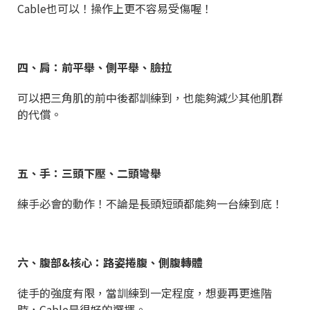
Cable也可以！操作上更不容易受傷喔！
四、肩：前平舉、側平舉、臉拉
可以把三角肌的前中後都訓練到，也能夠減少其他肌群
的代償。
五、手：三頭下壓、二頭彎舉
練手必會的動作！不論是長頭短頭都能夠一台練到底！
六、腹部&核心：路姿捲腹、側腹轉體
徒手的強度有限，當訓練到一定程度，想要再更進階
時，Cable是很好的選擇。