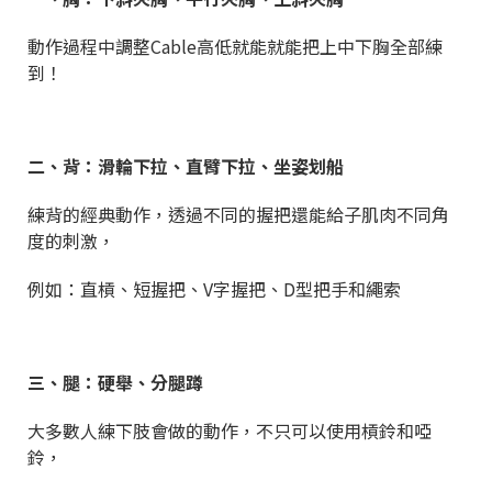
動作過程中調整Cable高低就能就能把上中下胸全部練
到！
二、背：滑輪下拉、直臂下拉、坐姿划船
練背的經典動作，透過不同的握把還能給子肌肉不同角
度的刺激，
例如：直槓、短握把、V字握把、D型把手和繩索
三、腿：硬舉、分腿蹲
大多數人練下肢會做的動作，不只可以使用槓鈴和啞
鈴，