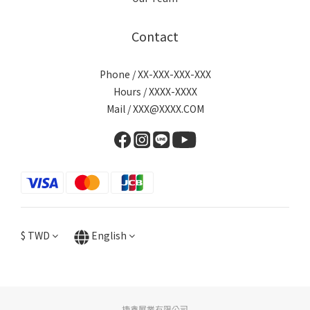
Contact
Phone / XX-XXX-XXX-XXX
Hours / XXXX-XXXX
Mail / XXX@XXXX.COM
$
TWD
English
捷鑫展業有限公司