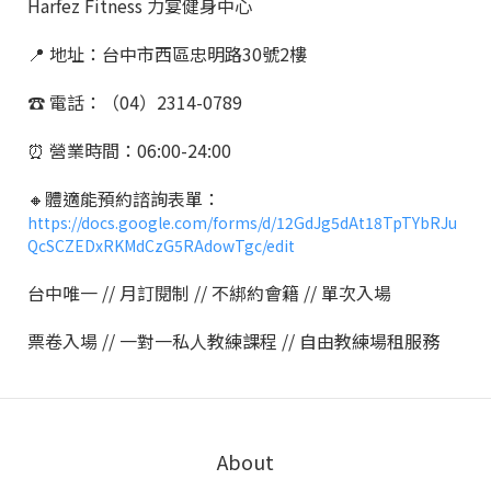
Harfez Fitness 力宴健身中心
📍 地址：台中市西區忠明路30號2樓
☎️ 電話：（04）2314-0789
⏰ 營業時間：06:00-24:00
🔸體適能預約諮詢表單：
https://docs.google.com/forms/d/12GdJg5dAt18TpTYbRJu
QcSCZEDxRKMdCzG5RAdowTgc/edit
台中唯一 // 月訂閱制 // 不綁約會籍 // 單次入場
票卷入場 // 一對一私人教練課程 // 自由教練場租服務
About