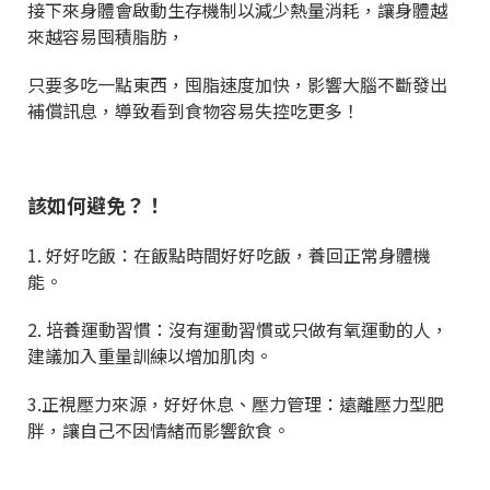
接下來身體會啟動生存機制以減少熱量消耗，讓身體越
來越容易囤積脂肪，
只要多吃一點東西，囤脂速度加快，影響大腦不斷發出
補償訊息，導致看到食物容易失控吃更多！
該如何避免？！
1. 好好吃飯：在飯點時間好好吃飯，養回正常身體機
能。
2. 培養運動習慣：沒有運動習慣或只做有氧運動的人，
建議加入重量訓練以增加肌肉。
3.正視壓力來源，好好休息、壓力管理：遠離壓力型肥
胖，讓自己不因情緒而影響飲食。