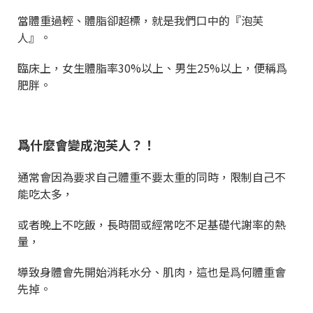
當體重過輕、體脂卻超標，就是我們口中的『泡芙
人』。
臨床上，女生體脂率30%以上、男生25%以上，便稱爲
肥胖。
爲什麼會變成泡芙人？！
通常會因為要求自己體重不要太重的同時，限制自己不
能吃太多，
或者晚上不吃飯，長時間或經常吃不足基礎代謝率的熱
量，
導致身體會先開始消耗水分、肌肉，這也是爲何體重會
先掉。