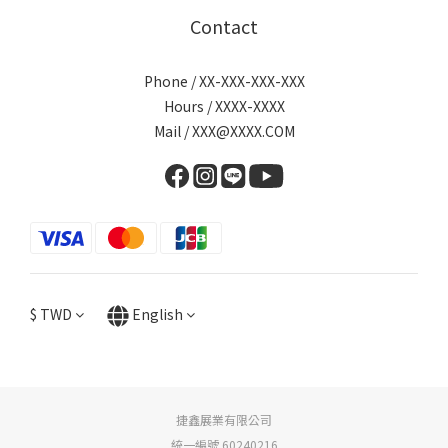
Contact
Phone / XX-XXX-XXX-XXX
Hours / XXXX-XXXX
Mail / XXX@XXXX.COM
$
TWD
English
捷鑫展業有限公司
統一編號 60240216