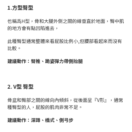
1.方型臀型
也稱爲H型，骨和大腿外側之間的線垂直於地面，臀中肌
的地方會有點凹陷進去，
此種臀型
通常整體來看屁股比例小,但腰部看起來而沒有
比較。
建議動作：臀推、跪姿彈力帶側抬腿
2. V型 臀型
骨盆和臀部之間的線向內傾斜，從後面呈『V形』，通常
種臀型的人，屁股的肌肉非常不足。
建議動作：深蹲、橋式、側弓步