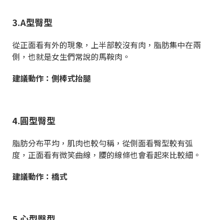
3.A型臀型
從正面看有外的現象，上半部較沒有肉，脂肪集中在兩
側，也就是女生們常說的馬鞍肉。
建議動作
：
側棒式抬腿
4.圓型臀型
脂肪分布平均，肌肉也較勻稱，從側面看臀型較有弧
度，正面看有微笑曲線，腰的線條也會看起來比較細。
建議動作
：
橋式
5.心型臀型