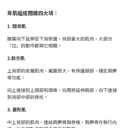
背肌組成關鍵四大項：
1. 闊背肌
腋窩向下延伸至下背側邊，背部最大的肌肉，大部分
「拉」的動作都與它相關。
2.斜方肌
上背部的表層肌肉，範圍很大，有保護頸部、穩定肩胛
等功能，
向上連接到上
頸部和頭骨，向兩旁延伸肩部，向下連接
到背部中部的脊柱。
3. 菱形肌
中上背部的肌肉，連結肩胛骨與脊椎，肩胛骨在執行内