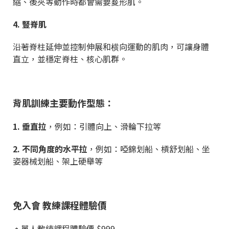
縮、後夾等動作時都會需要荾形肌。
4. 豎脊肌
沿著脊柱延伸並控制伸展和横向運動的肌肉，可讓身體
直立，並穩定脊柱、核心肌群。
背肌訓練主要動作型態：
1. 垂直拉
，例如：引體向上、滑輪下拉等
2. 不同角度的水平拉
，例如：啞錦划船、槓舒划船、坐
姿器械划船、架上硬舉等
免入會 教練課程體驗價
🔸單人教練課程體驗價 $999