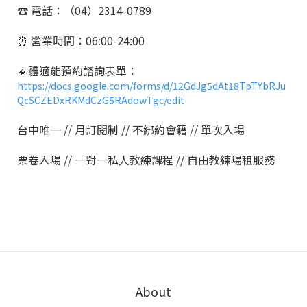
☎️ 電話：（04）2314-0789
⏰ 營業時間：06:00-24:00
🔸體適能預約諮詢表單：
https://docs.google.com/forms/d/12GdJg5dAt18TpTYbRJu
QcSCZEDxRKMdCzG5RAdowTgc/edit
台中唯一 // 月訂閱制 // 不綁約會籍 // 單次入場
票卷入場 // 一對一私人教練課程 // 自由教練場租服務
About