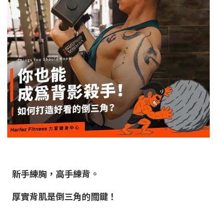
新手練胸，高手練背。
厚實背肌是倒三角的關鍵！