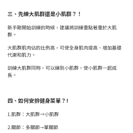
三、先練大肌群還是小肌群？！
新手剛開始訓練的時候，建議將訓練重點著重於大肌
群。
大肌群肌肉佔的比例高，可使全身肌肉提高、增加基礎
代謝和肌力。
訓練大肌群同時，可以練到小肌群，使小肌群一起成
長。
四、如何安排健身菜單？!
1.肌群：大肌群→小肌群
2.關節：多關節
單關節
→