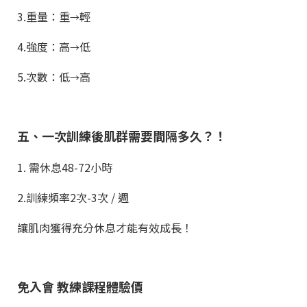
3.重量：重
輕
→
4.強度：高
低
→
5.次數：低
高
→
五、一次訓練後肌群需要間隔多久？！
1. 需休息48-72小時
2.訓練頻率2次-3次 / 週
讓肌肉獲得充分休息才能有效成長！
免入會 教練課程體驗價